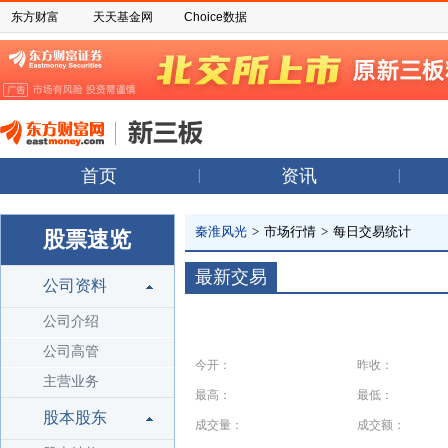
东方财富
天天基金网
Choice数据
首页
资讯
秦淮风光
>
市场行情
>
每日交易统计
股票速览
最新交易
公司资料
公司介绍
公司高管
今开：
昨收：
主营业务
最高：
最低：
股本股东
成交量：
成交额：