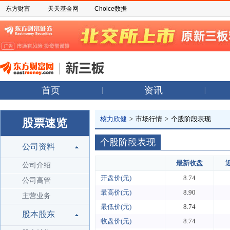
东方财富
天天基金网
Choice数据
首页
资讯
核力欣健
>
市场行情
>
个股阶段表现
股票速览
个股阶段表现
公司资料
最新收盘
公司介绍
开盘价(元)
8.74
公司高管
最高价(元)
8.90
主营业务
最低价(元)
8.74
股本股东
收盘价(元)
8.74