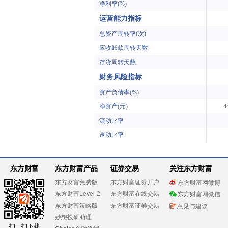
净利率(%)
运营能力指标
总资产周转率(次)
应收账款周转天数
存货周转天数
财务风险指标
资产负债率(%)
净资产(元)
4
流动比率
速动比率
东方财富
东方财富产品
证券交易
关注东方财富
东方财富免费版
东方财富证券开户
东方财富网微博
东方财富Level-2
东方财富在线交易
东方财富网微信
东方财富策略版
东方财富证券交易
意见与建议
妙想投研助理
扫一扫下载