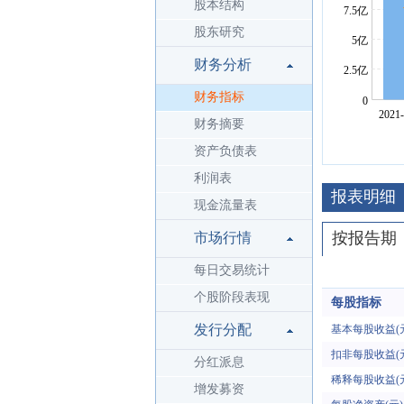
股本结构
股东研究
财务分析
财务指标
财务摘要
资产负债表
利润表
报表明细
现金流量表
按报告期
市场行情
每日交易统计
个股阶段表现
每股指标
发行分配
基本每股收益(
扣非每股收益(
分红派息
稀释每股收益(
增发募资