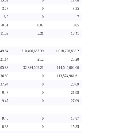
13.09
0
11.88
3.27
0
3.25
8.2
0
7
-0.31
0.07
0.05
11.53
5.31
17.41
149.54
310,406,665.39
1,018,726,883.2
21.14
21.2
23.28
795.88
32,884,502.21
114,545,602.06
436.69
0
113,574,961.61
37.94
0
20.69
9.47
0
21.98
9.47
0
27.09
9.46
0
17.87
8.33
0
15.85