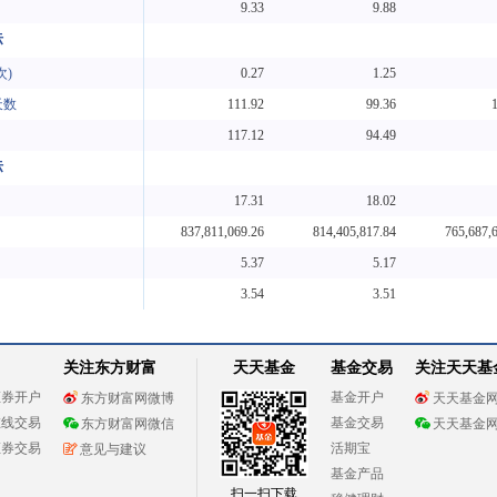
9.33
9.88
标
次)
0.27
1.25
天数
111.92
99.36
117.12
94.49
标
17.31
18.02
837,811,069.26
814,405,817.84
765,687,
5.37
5.17
3.54
3.51
关注东方财富
天天基金
基金交易
关注天天基
证券开户
基金开户
东方财富网微博
天天基金
在线交易
基金交易
东方财富网微信
天天基金
证券交易
活期宝
意见与建议
基金产品
扫一扫下载