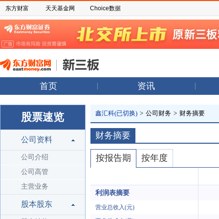
东方财富
天天基金网
Choice数据
首页
资讯
鑫汇科(已切换)
>
公司财务
>
财务摘要
股票速览
财务摘要
公司资料
按报告期
按年度
公司介绍
公司高管
主营业务
利润表摘要
股本股东
营业总收入(元)