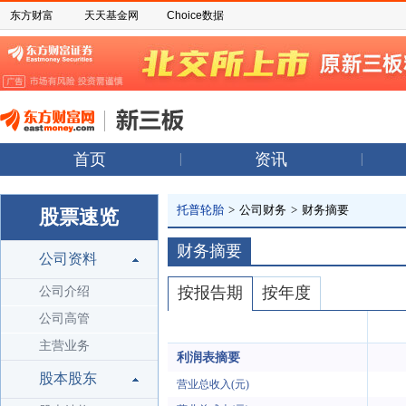
东方财富
天天基金网
Choice数据
首页
资讯
托普轮胎
>
公司财务
>
财务摘要
股票速览
财务摘要
公司资料
按报告期
按年度
公司介绍
公司高管
主营业务
利润表摘要
股本股东
营业总收入(元)