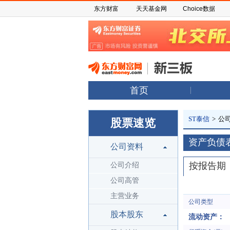
东方财富
天天基金网
Choice数据
首页
ST泰信
>
公
股票速览
资产负债
公司资料
按报告期
公司介绍
公司高管
主营业务
公司类型
股本股东
流动资产：