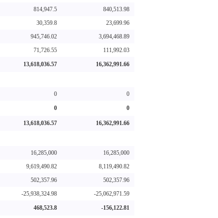
814,947.5
840,513.98
30,359.8
23,699.96
945,746.02
3,694,468.89
71,726.55
111,992.03
13,618,036.57
16,362,991.66
0
0
0
0
13,618,036.57
16,362,991.66
16,285,000
16,285,000
9,619,490.82
8,119,490.82
502,357.96
502,357.96
-25,938,324.98
-25,062,971.59
468,523.8
-156,122.81