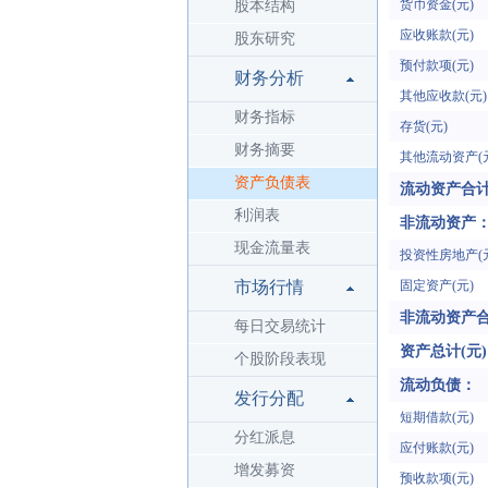
货币资金(元)
股本结构
应收账款(元)
股东研究
预付款项(元)
财务分析
其他应收款(元)
财务指标
存货(元)
财务摘要
其他流动资产(
资产负债表
流动资产合计
利润表
非流动资产
现金流量表
投资性房地产(
市场行情
固定资产(元)
非流动资产合
每日交易统计
资产总计(元)
个股阶段表现
流动负债：
发行分配
短期借款(元)
分红派息
应付账款(元)
增发募资
预收款项(元)