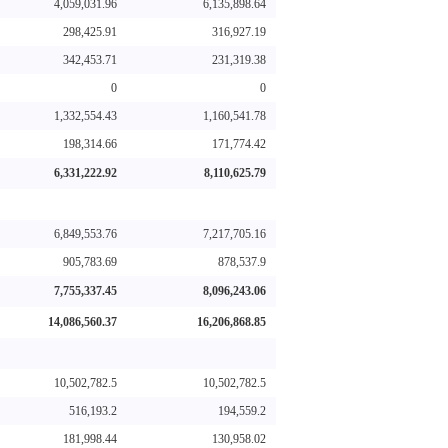
4,059,031.96
6,135,898.64
298,425.91
316,927.19
342,453.71
231,319.38
0
0
1,332,554.43
1,160,541.78
198,314.66
171,774.42
6,331,222.92
8,110,625.79
6,849,553.76
7,217,705.16
905,783.69
878,537.9
7,755,337.45
8,096,243.06
14,086,560.37
16,206,868.85
10,502,782.5
10,502,782.5
516,193.2
194,559.2
181,998.44
130,958.02