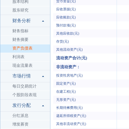
货币资金(元)
股本结构
应收票据(元)
股东研究
应收账款(元)
财务分析
预付款项(元)
财务指标
其他应收款(元)
财务摘要
存货(元)
资产负债表
其他流动资产(元)
利润表
流动资产合计(元)
现金流量表
非流动资产：
市场行情
投资性房地产(元)
固定资产(元)
每日交易统计
在建工程(元)
个股阶段表现
无形资产(元)
发行分配
长期待摊费用(元)
分红派息
递延所得税资产(元)
其他非流动资产(元)
增发募资