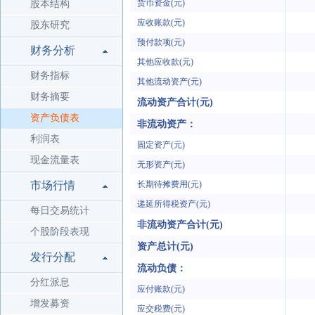
货币资金(元)
股本结构
应收账款(元)
股东研究
预付款项(元)
财务分析
其他应收款(元)
财务指标
其他流动资产(元)
财务摘要
流动资产合计(元)
资产负债表
非流动资产：
利润表
固定资产(元)
现金流量表
无形资产(元)
市场行情
长期待摊费用(元)
递延所得税资产(元)
每日交易统计
非流动资产合计(元)
个股阶段表现
资产总计(元)
发行分配
流动负债：
分红派息
应付账款(元)
增发募资
应交税费(元)