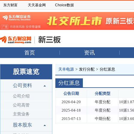
东方财富
天天基金网
Choice数据
首页
资讯
天丰电源
>
发行分配
>
分红派息
股票速览
分红派息
公司资料
公告日期
分配类型
公司介绍
2026-04-20
年度分配
10派1.
公司高管
2025-04-18
年度分配
10派1.
主营业务
2015-07-13
中期分配
10派3.
股本股东