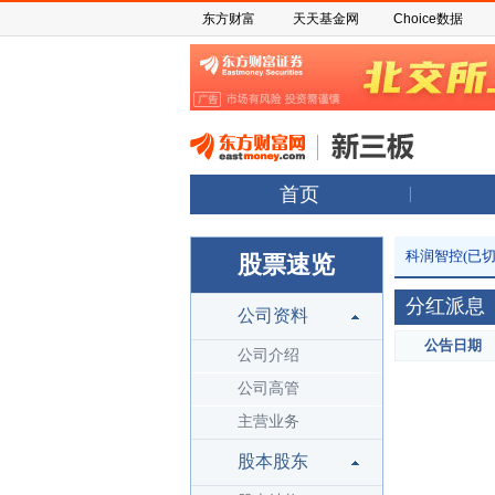
东方财富
天天基金网
Choice数据
首页
科润智控(已切
股票速览
分红派息
公司资料
公告日期
公司介绍
公司高管
主营业务
股本股东