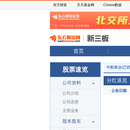
东方财富
天天基金网
Choice数据
首页
中航泰达(已切
股票速览
分红派息
公司资料
公告日期
公司介绍
公司高管
主营业务
股本股东