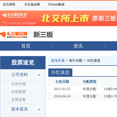
东方财富
天天基金网
Choice数据
首页
资讯
混沌天成
>
发行分配
>
分红派息
股票速览
分红派息
公司资料
公告日期
分配类型
公司介绍
2021-03-25
年度分配
10派0.
公司高管
2020-04-24
年度分配
10派0.
主营业务
股本股东