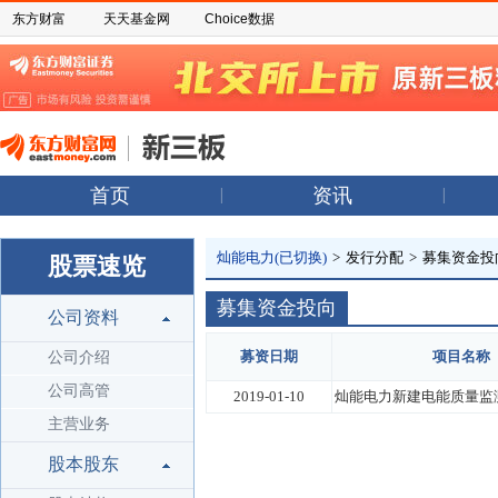
东方财富
天天基金网
Choice数据
首页
资讯
灿能电力(已切换)
>
发行分配
>
募集资金投
股票速览
募集资金投向
公司资料
募资日期
项目名称
公司介绍
公司高管
2019-01-10
灿能电力新建电能质量监
主营业务
股本股东