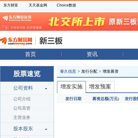
东方财富
天天基金网
Choice数据
首页
资讯
泰久信息
>
发行分配
>
增发募资
股票速览
增发实施
增发预案
公司资料
发行日期
募资总额(万元)
发行股数
公司介绍
公司高管
主营业务
股本股东