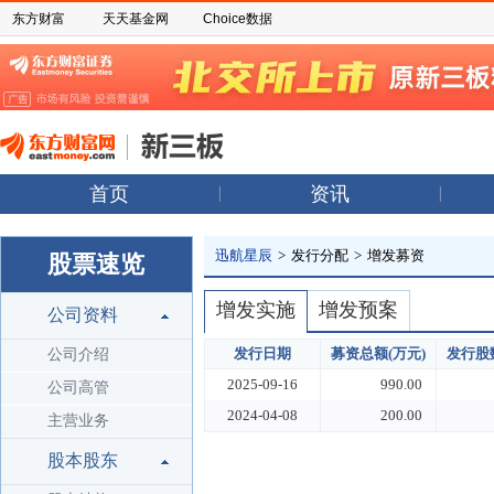
东方财富
天天基金网
Choice数据
首页
资讯
迅航星辰
>
发行分配
>
增发募资
股票速览
增发实施
增发预案
公司资料
发行日期
募资总额(万元)
发行股数
公司介绍
2025-09-16
990.00
公司高管
2024-04-08
200.00
主营业务
股本股东