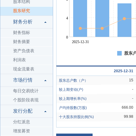
股本结构
股东研究
财务分析
财务指标
财务摘要
资产负债表
股东户
利润表
现金流量表
2025-12-31
市场行情
15
股东总户数（户）
-
较上期变动(户)
每日交易统计
-
较上期增长率(%)
个股阶段表现
666.00
户均持股数(万股)
发行分配
99.98
十大股东持股比例(%)
分红派息
增发募资