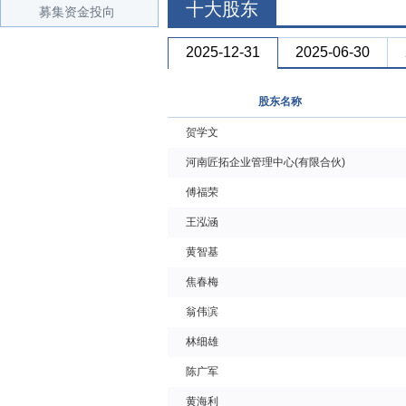
十大股东
募集资金投向
2025-12-31
2025-06-30
股东名称
贺学文
河南匠拓企业管理中心(有限合伙)
傅福荣
王泓涵
黄智基
焦春梅
翁伟滨
林细雄
陈广军
黄海利