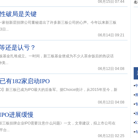
06月15日 07:44
名
动性破局是关键
”一家创新层挂牌公司董秘道出了许多新三板公司的心声。今年以来新三板
...
06月14日 09:21
愿等还是认亏？
三板基金扎堆成立。一时间，新三板基金便成为不少人茶余饭后的热议话
...
06月12日 04:08
有182家启动IPO
•
中
O】新三板已成为IPO最大的后备军。据Choice统计，从2015年至今，新
•
券
06月12日 04:08
•
IPO进展缓慢
•
•
新三板挂牌企业IPO需要注意什么问题》一文，文章建议，拟上市公司在
...
•
06月12日 02:25