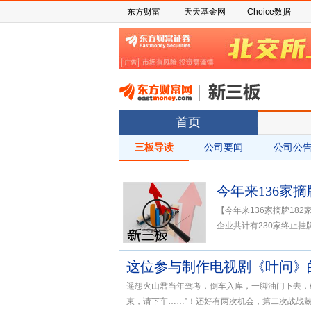
东方财富
天天基金网
Choice数据
首页
三板导读
公司要闻
公司公
今年来136家摘
【今年来136家摘牌18
企业共计有230家终止挂牌
遥想火山君当年驾考，倒车入库，一脚油门下去，
束，请下车……”！还好有两次机会，第二次战战兢兢