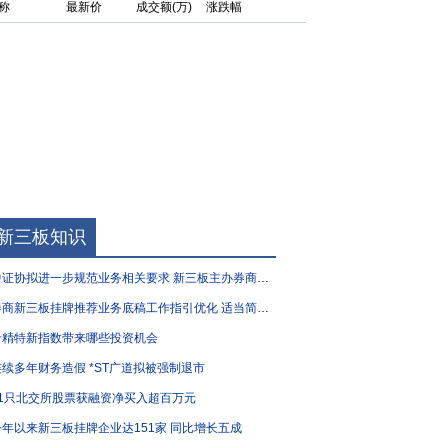
称
最新价
成交额(万)
涨跌幅
新三板知识
证协拟进一步规范业务相关要求 新三板主办券商执业质量有望“再升级”
商新三板挂牌推荐业务底稿工作指引优化 适当简化部分要求
专精特新指数带来哪些投资机会
连续多年财务造假 *ST广道拟被强制退市
51只北交所股票获融资净买入超百万元
今年以来新三板挂牌企业达151家 同比增长五成