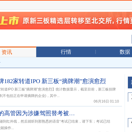
行情
数据
资讯
告
牌182家转道IPO 新三板“摘牌潮”愈演愈烈
2家转道IPO 新三板“摘牌潮”愈演愈烈】统计数据显示，截至目前，新三板挂牌
(不包括正在申请摘牌的企业)，其中...
06月16日 01:10
这位参与制作电视剧《叶问》的高管因为涉嫌驾照替考被采取措施了！
碰到红外线，然后就听到那熟悉的语音“考试已结束，请下车；考试已结
操作...