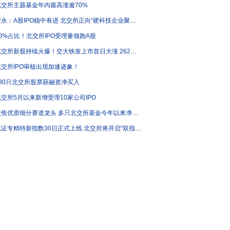
北交所主题基金年内最高涨逾70%
永：A股IPO稳中有进 北交所正向“硬科技企业聚集地”加速转型
60%占比！北交所IPO受理量领跑A股
北交所新股持续火爆！交大铁发上市首日大涨 262%！
北交所IPO审核出现加速迹象！
180只北交所股票获融资净买入
北交所5月以来新增受理10家公司IPO
焦优质细分赛道龙头 多只北交所基金今年以来净值涨逾40%
证专精特新指数30日正式上线 北交所将开启“双指数”时代