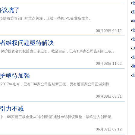
•
协议坑了
•
安
今随着监管部门的重点关注，正被一些拟IPO企业所放弃。
•
•
06月09日 04:12
•
资者维权问题亟待解决
•
何保护投资者的权益也日渐迫切。截至目前，已有104家公司告别新三板，
•
06月08日 11:02
•
聚
保护亟待加强
•
北
。2017年迄今，已有104家公司告别新三板，另有近百家公司正谋划摘
06月08日 03:31
吸引力不减
其中，69家新三板企业从“准创新层”通过申诉异议调整，最终进入创新层。
06月07日 09:12