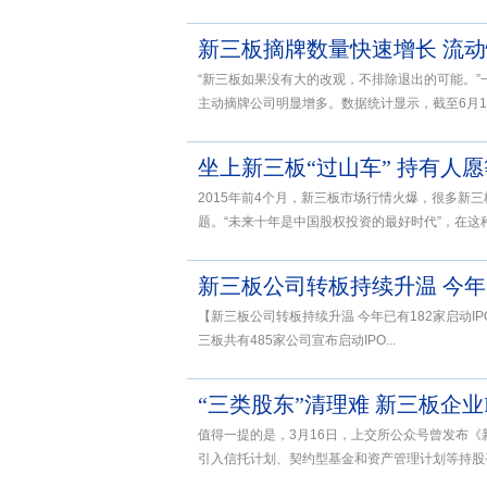
新三板摘牌数量快速增长 流
“新三板如果没有大的改观，不排除退出的可能。
主动摘牌公司明显增多。数据统计显示，截至6月13日
坐上新三板“过山车” 持有人
2015年前4个月，新三板市场行情火爆，很多新
题。“未来十年是中国股权投资的最好时代”，在这种美
新三板公司转板持续升温 今年已
【新三板公司转板持续升温 今年已有182家启动IP
三板共有485家公司宣布启动IPO...
“三类股东”清理难 新三板企业
值得一提的是，3月16日，上交所公众号曾发布《
引入信托计划、契约型基金和资产管理计划等持股平台