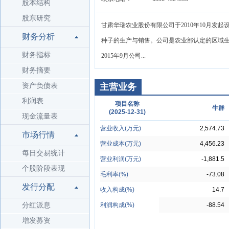
股本结构
股东研究
甘肃华瑞农业股份有限公司于2010年10月
财务分析
种子的生产与销售。公司是农业部认定的区域生
财务指标
2015年9月公司...
财务摘要
资产负债表
主营业务
利润表
项目名称
牛群
(2025-12-31)
现金流量表
营业收入(万元)
2,574.73
市场行情
营业成本(万元)
4,456.23
每日交易统计
营业利润(万元)
-1,881.5
个股阶段表现
毛利率(%)
-73.08
发行分配
收入构成(%)
14.7
分红派息
利润构成(%)
-88.54
增发募资