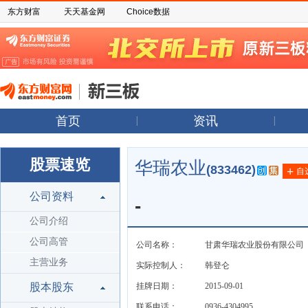
东方财富
天天基金网
Choice数据
首页
资讯
股票速览
华瑞农业
(833462)
+
自
公司资料
-
公司介绍
公司高管
公司名称：
甘肃华瑞农业股份有限公司
主营业务
实际控制人：
韩登仑
股本股东
挂牌日期：
2015-09-01
联系电话：
0936-4304995