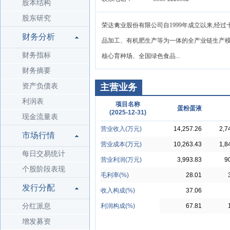
股本结构
股东研究
荣达禽业股份有限公司自1999年成立以来,
财务分析
品加工、有机肥生产等为一体的全产业链生产
财务指标
核心育种场、全国绿色食品...
财务摘要
资产负债表
主营业务
利润表
项目名称
蛋粉蛋液
(2025-12-31)
现金流量表
营业收入(万元)
14,257.26
2,7
市场行情
营业成本(万元)
10,263.43
1,8
每日交易统计
营业利润(万元)
3,993.83
9
个股阶段表现
毛利率(%)
28.01
发行分配
收入构成(%)
37.06
分红派息
利润构成(%)
67.81
增发募资