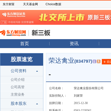
东方财富
天天基金网
Choice数据
首页
资讯
股票速览
荣达禽业
(834797)
+
自
公司资料
-
公司介绍
公司高管
公司名称：
荣达禽业股份有限公司
主营业务
实际控制人：
刘家荣
股本股东
挂牌日期：
2015-12-30
联系电话：
0563-2220562