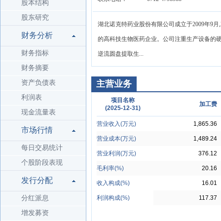
股本结构
股东研究
湖北诺克特药业股份有限公司成立于2009年9月
财务分析
的高科技生物医药企业。公司注重生产设备的硬
财务指标
逆流圆盘提取生...
财务摘要
资产负债表
主营业务
利润表
项目名称
加工费
(2025-12-31)
现金流量表
营业收入(万元)
1,865.36
市场行情
营业成本(万元)
1,489.24
每日交易统计
营业利润(万元)
376.12
个股阶段表现
毛利率(%)
20.16
发行分配
收入构成(%)
16.01
分红派息
利润构成(%)
117.37
增发募资