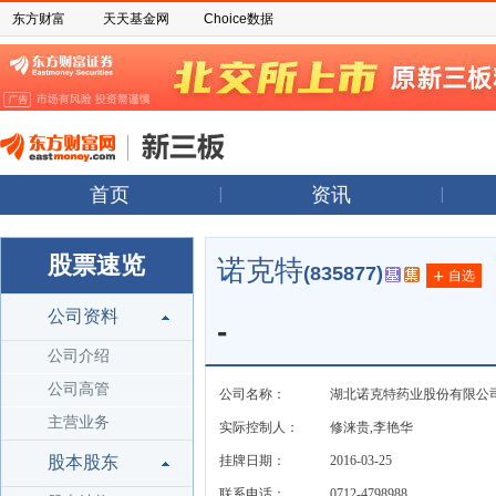
东方财富
天天基金网
Choice数据
首页
资讯
股票速览
诺克特
(835877)
+
自选
公司资料
-
公司介绍
公司高管
公司名称：
湖北诺克特药业股份有限公
主营业务
实际控制人：
修涞贵,李艳华
股本股东
挂牌日期：
2016-03-25
联系电话：
0712-4798988