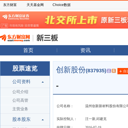
东方财富
天天基金网
Choice数据
首页
资讯
股票速览
创新股份
(837935)
+
自
公司资料
-
公司介绍
公司高管
公司名称：
温州创新新材料股份有限公
主营业务
股本股东
实际控制人：
汪一新,邱建克
挂牌日期：
2016-07-19