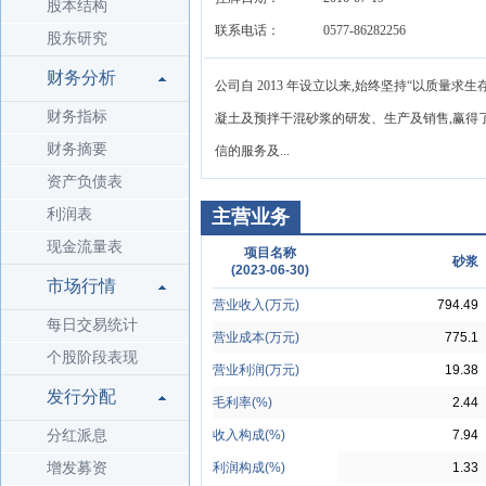
股本结构
联系电话：
0577-86282256
股东研究
财务分析
公司自 2013 年设立以来,始终坚持“以质量
财务指标
凝土及预拌干混砂浆的研发、生产及销售,赢得
财务摘要
信的服务及...
资产负债表
利润表
主营业务
现金流量表
项目名称
砂浆
(2023-06-30)
市场行情
营业收入(万元)
794.49
每日交易统计
营业成本(万元)
775.1
个股阶段表现
营业利润(万元)
19.38
发行分配
毛利率(%)
2.44
分红派息
收入构成(%)
7.94
增发募资
利润构成(%)
1.33