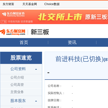
东方财富
天天基金网
Choice数据
首页
资讯
股票速览
前进科技(已切换)
(8
公司资料
-
公司介绍
公司高管
公司名称：
-
主营业务
实际控制人：
-
股本股东
挂牌日期：
-
联系电话：
-