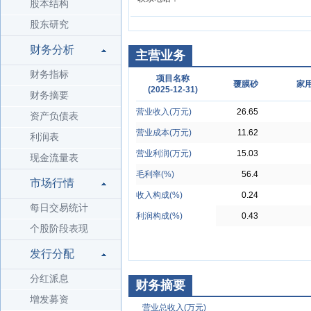
股本结构
股东研究
财务分析
主营业务
财务指标
项目名称
覆膜砂
家
(2025-12-31)
财务摘要
营业收入(万元)
26.65
资产负债表
营业成本(万元)
11.62
利润表
营业利润(万元)
15.03
现金流量表
毛利率(%)
56.4
市场行情
收入构成(%)
0.24
每日交易统计
利润构成(%)
0.43
个股阶段表现
发行分配
分红派息
财务摘要
增发募资
营业总收入(万元)