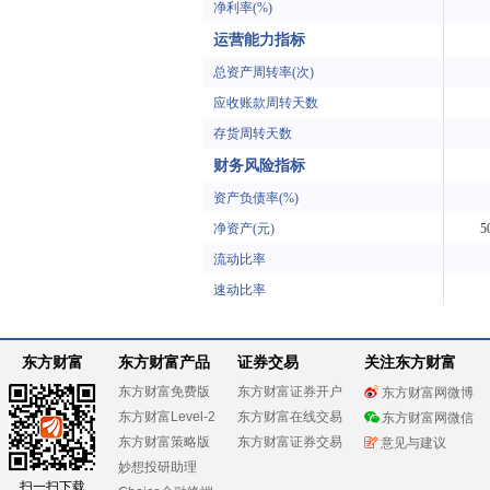
净利率(%)
运营能力指标
总资产周转率(次)
应收账款周转天数
存货周转天数
财务风险指标
资产负债率(%)
净资产(元)
5
流动比率
速动比率
东方财富
东方财富产品
证券交易
关注东方财富
东方财富免费版
东方财富证券开户
东方财富网微博
东方财富Level-2
东方财富在线交易
东方财富网微信
东方财富策略版
东方财富证券交易
意见与建议
妙想投研助理
扫一扫下载