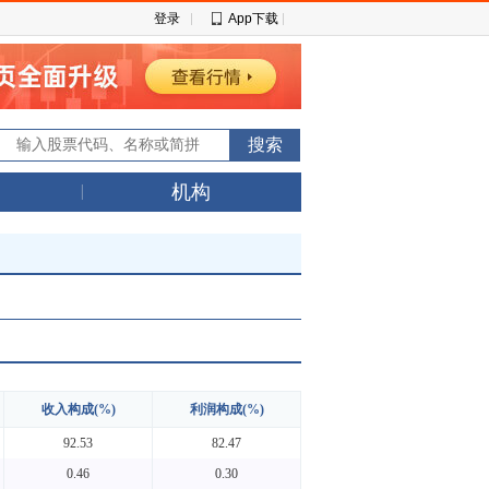
登录
App下载
机构
收入构成(%)
利润构成(%)
92.53
82.47
0.46
0.30