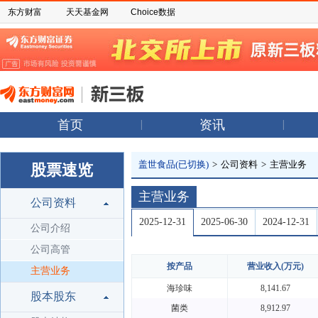
东方财富
天天基金网
Choice数据
首页
资讯
盖世食品(已切换)
>
公司资料
>
主营业务
股票速览
主营业务
公司资料
2025-12-31
2025-06-30
2024-12-31
公司介绍
公司高管
按产品
营业收入(万元)
主营业务
海珍味
8,141.67
股本股东
菌类
8,912.97