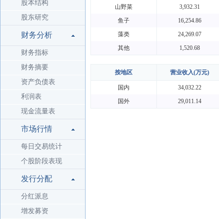
股本结构
山野菜
3,932.31
股东研究
鱼子
16,254.86
财务分析
藻类
24,269.07
其他
1,520.68
财务指标
财务摘要
按地区
营业收入(万元)
资产负债表
国内
34,032.22
利润表
国外
29,011.14
现金流量表
市场行情
每日交易统计
个股阶段表现
发行分配
分红派息
增发募资