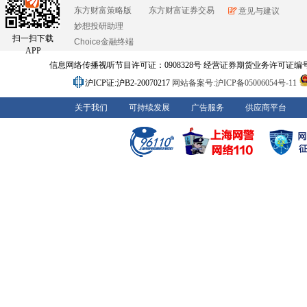
东方财富策略版
东方财富证券交易
意见与建议
妙想投研助理
扫一扫下载
Choice金融终端
APP
信息网络传播视听节目许可证：0908328号 经营证券期货业务许可证编号：91310
沪ICP证:沪B2-20070217
网站备案号:沪ICP备05006054号-11
关于我们
可持续发展
广告服务
供应商平台