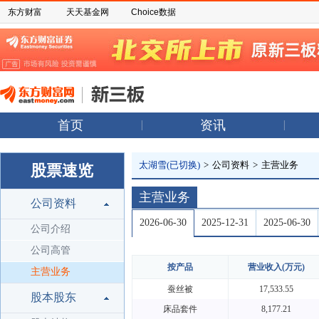
东方财富
天天基金网
Choice数据
首页
资讯
太湖雪(已切换)
>
公司资料
>
主营业务
股票速览
主营业务
公司资料
2026-06-30
2025-12-31
2025-06-30
公司介绍
公司高管
按产品
营业收入(万元)
主营业务
蚕丝被
17,533.55
股本股东
床品套件
8,177.21