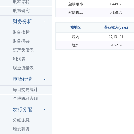
股本结构
丝绸服饰
1,449.68
股东研究
丝绸饰品
5,158.79
财务分析
按地区
营业收入(万元)
财务指标
境内
27,431.01
财务摘要
境外
5,052.57
资产负债表
利润表
现金流量表
市场行情
每日交易统计
个股阶段表现
发行分配
分红派息
增发募资