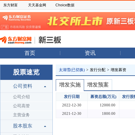
东方财富
天天基金网
Choice数据
首页
资讯
太湖雪(已切换)
>
发行分配
>
增发募资
股票速览
增发实施
增发预案
公司资料
发行日期
募资总额(万元)
发行股数
公司介绍
2022-12-30
12000.00
公司高管
2021-12-30
1800.00
主营业务
股本股东