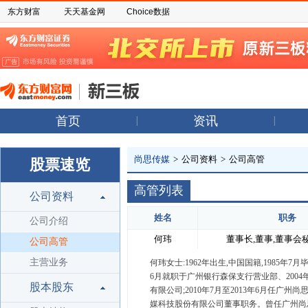
东方财富
天天基金网
Choice数据
首页
资讯
尚思传媒
>
公司资料
>
公司高管
股票速览
高管列表
公司资料
姓名
职务
公司介绍
何玮
董事长,董事,董事会
公司高管
主营业务
何玮女士:1962年出生,中国国籍,1985年
6月就职于广州银行森保支行营业部、2004年
股本股东
有限公司;2010年7月至2013年6月任广州
媒科技股份有限公司董事职务。曾任广州尚