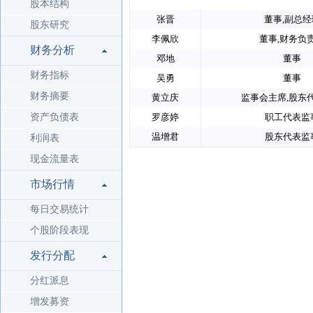
股本结构
张晋
董事,副总经
股东研究
李佩欣
董事,财务负
财务分析
邓地
董事
财务指标
吴勇
董事
财务摘要
黄立庆
监事会主席,股东
资产负债表
罗彦婷
职工代表监
温增君
股东代表监
利润表
现金流量表
市场行情
每日交易统计
个股阶段表现
发行分配
分红派息
增发募资