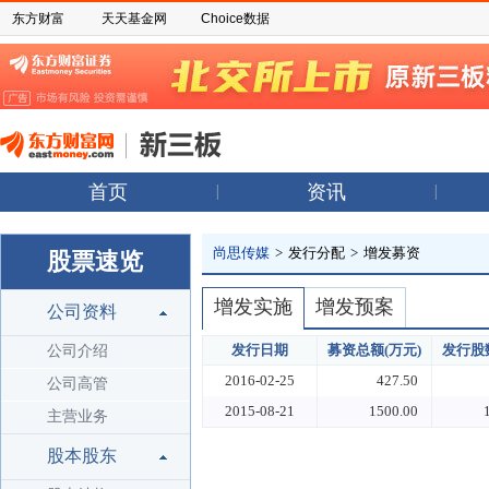
东方财富
天天基金网
Choice数据
首页
资讯
尚思传媒
>
发行分配
>
增发募资
股票速览
增发实施
增发预案
公司资料
发行日期
募资总额(万元)
发行股数
公司介绍
2016-02-25
427.50
公司高管
2015-08-21
1500.00
主营业务
股本股东