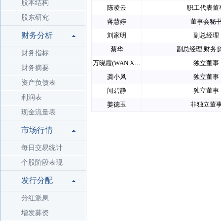
股本结构
陈凌云
职工代表董
股东研究
蒋慧婷
董事会秘
财务分析
刘家明
副总经理
蔡华
副总经理,财务
财务指标
万晓霞(WAN Xiaoxia)
独立董事
财务摘要
龚小凤
独立董事
资产负债表
闻碧静
独立董事
利润表
姜德玉
非独立董
现金流量表
市场行情
每日交易统计
个股阶段表现
发行分配
分红派息
增发募资