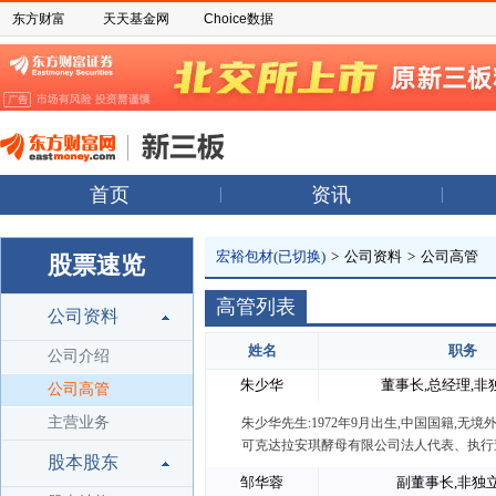
东方财富
天天基金网
Choice数据
首页
资讯
宏裕包材(已切换)
>
公司资料
>
公司高管
股票速览
高管列表
公司资料
姓名
职务
公司介绍
朱少华
董事长,总经理,非
公司高管
主营业务
朱少华先生:1972年9月出生,中国国籍,
可克达拉安琪酵母有限公司法人代表、执行董
股本股东
邹华蓉
副董事长,非独