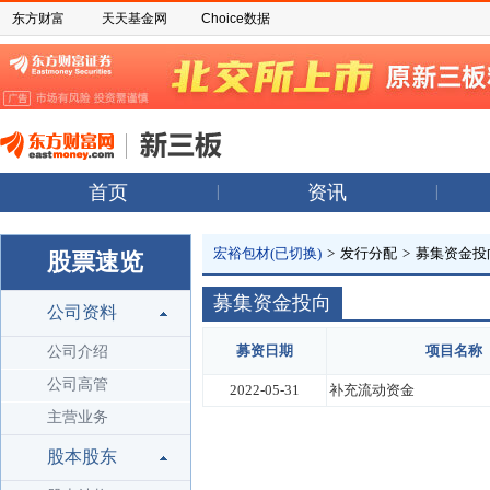
东方财富
天天基金网
Choice数据
首页
资讯
宏裕包材(已切换)
>
发行分配
>
募集资金投
股票速览
募集资金投向
公司资料
募资日期
项目名称
公司介绍
公司高管
2022-05-31
补充流动资金
主营业务
股本股东