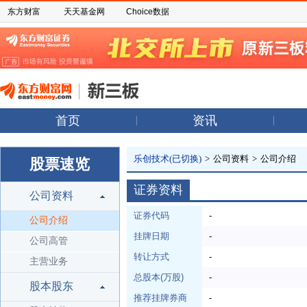
东方财富
天天基金网
Choice数据
首页
资讯
乐创技术(已切换)
>
公司资料
>
公司介绍
股票速览
证券资料
公司资料
证券代码
-
公司介绍
挂牌日期
-
公司高管
转让方式
-
主营业务
总股本(万股)
-
股本股东
推荐挂牌券商
-