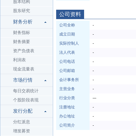
股本结构
股东研究
公司资料
财务分析
公司全称
-
财务指标
成立日期
-
财务摘要
实际控制人
-
资产负债表
法人代表
-
利润表
公司电话
-
现金流量表
公司邮箱
-
市场行情
会计事务所
-
主营业务
-
每日交易统计
行业分类
---
个股阶段表现
注册地址
-
发行分配
办公地址
-
分红派息
公司简介
-
增发募资