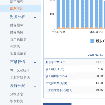
股本结构
股东研究
财务分析
财务指标
财务摘要
资产负债表
股东户
利润表
现金流量表
2026-03-31
市场行情
4,827
股东总户数（户）
-425
较上期变动(户)
每日交易统计
-8.09
较上期增长率(%)
个股阶段表现
14.00
户均持股数(万股)
发行分配
49.75
十大股东持股比例(%)
分红派息
增发募资