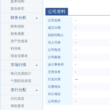
股本结构
股东研究
公司资料
财务分析
公司全称
-
财务指标
成立日期
-
财务摘要
实际控制人
-
资产负债表
法人代表
-
利润表
公司电话
-
现金流量表
公司邮箱
-
市场行情
会计事务所
-
主营业务
-
每日交易统计
行业分类
---
个股阶段表现
注册地址
-
发行分配
办公地址
-
分红派息
公司简介
-
增发募资