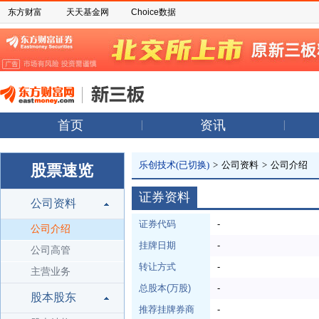
东方财富
天天基金网
Choice数据
首页
资讯
乐创技术(已切换)
>
公司资料
>
公司介绍
股票速览
证券资料
公司资料
证券代码
-
公司介绍
挂牌日期
-
公司高管
转让方式
-
主营业务
总股本(万股)
-
股本股东
推荐挂牌券商
-