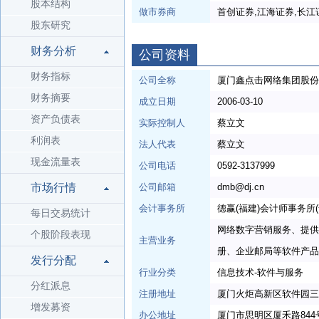
股本结构
做市券商
首创证券,江海证券,长江
股东研究
财务分析
公司资料
财务指标
公司全称
厦门鑫点击网络集团股份
财务摘要
成立日期
2006-03-10
资产负债表
实际控制人
蔡立文
利润表
法人代表
蔡立文
现金流量表
公司电话
0592-3137999
市场行情
公司邮箱
dmb@dj.cn
会计事务所
德赢(福建)会计师事务所(
每日交易统计
网络数字营销服务、提供
个股阶段表现
主营业务
册、企业邮局等软件产品
发行分配
行业分类
信息技术-软件与服务
分红派息
注册地址
厦门火炬高新区软件园三期
增发募资
办公地址
厦门市思明区厦禾路844