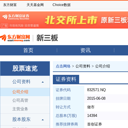
东方财富
天天基金网
Choice数据
首页
资讯
点击网络
>
公司资料
>
公司介绍
股票速览
证券资料
公司资料
证券代码
832571.NQ
公司介绍
挂牌日期
2015-06-08
公司高管
转让方式
做市
主营业务
总股本(万股)
14394
股本股东
推荐挂牌券商
首创证券