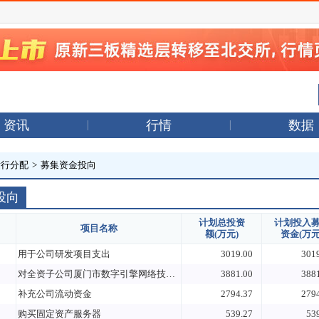
资讯
行情
数据
发行分配
>
募集资金投向
投向
计划总投资
计划投入
项目名称
额(万元)
资金(万元
用于公司研发项目支出
3019.00
301
对全资子公司厦门市数字引擎网络技术有限公司进行增资
3881.00
388
补充公司流动资金
2794.37
279
购买固定资产服务器
539.27
53