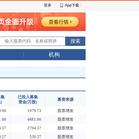
登录
App下载
机构
募集
已投入募集
募资来源
)
资金(万股)
9.00
1979.73
股票增发
1.00
4881.00
股票增发
4.37
2794.37
股票增发
9.27
539.27
股票增发