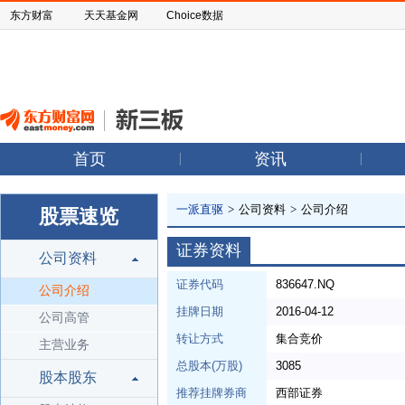
东方财富
天天基金网
Choice数据
首页
资讯
一派直驱
>
公司资料
>
公司介绍
股票速览
证券资料
公司资料
证券代码
836647.NQ
公司介绍
挂牌日期
2016-04-12
公司高管
转让方式
集合竞价
主营业务
总股本(万股)
3085
股本股东
推荐挂牌券商
西部证券