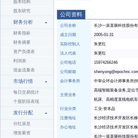
股本结构
股东研究
公司资料
财务分析
公司全称
长沙一派直驱科技股份有
财务指标
成立日期
2005-01-31
财务摘要
实际控制人
朱更红
资产负债表
法人代表
朱更红
利润表
公司电话
15974266246
现金流量表
公司邮箱
shenyong@epochnc.co
市场行情
会计事务所
中审众环会计师事务所(
高端智能装备业务,定位
每日交易统计
主营业务
机床、高精度直线电机车
个股阶段表现
行业分类
工业-资本品
发行分配
注册地址
长沙经济技术开发区长株
分红派息
办公地址
长沙经济技术开发区长株
增发募资
长沙一派直驱科技股份有