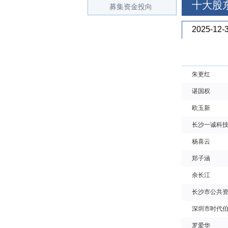
十大股
募集资金投向
2025-12-
朱更红
谌国权
欧玉新
长沙一诚科技
杨喜云
郑子涵
余长江
长沙市公共
深圳市时代伯
罗爱华