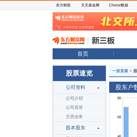
东方财富
天天基金网
Choice数据
首页
一派直驱
>
股票速览
股东户
公司资料
公司介绍
公司高管
主营业务
股本股东