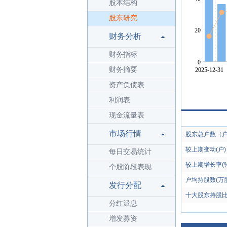
股本结构
股东研究
财务分析
财务指标
财务摘要
资产负债表
利润表
现金流量表
市场行情
股东总户数（
较上期变动(户)
每日交易统计
较上期增长率(%
个股阶段表现
户均持股数(万股
发行分配
十大股东持股比
分红派息
增发募资