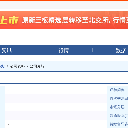
资讯
行情
数据
换)
>
公司资料
>
公司介绍
-
证券简称
-
首次交易
-
市场分层
-
流通股本(
-
持续督导