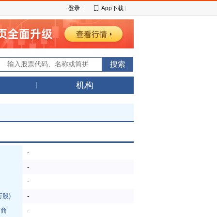
登录
App下载
机构
-
日
-
-
万股)
-
券商
-