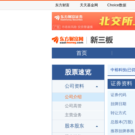
东方财富
天天基金网
Choice数据
首页
中裕科技(已切
股票速览
证券资料
公司资料
证券代码
公司介绍
挂牌日期
公司高管
转让方式
主营业务
总股本(万股)
股本股东
推荐挂牌券商