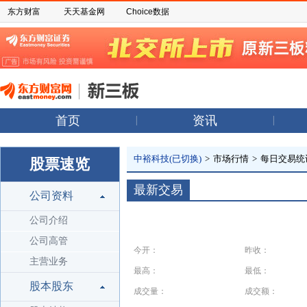
东方财富
天天基金网
Choice数据
首页
资讯
中裕科技(已切换)
>
市场行情
>
每日交易统
股票速览
最新交易
公司资料
公司介绍
公司高管
今开：
昨收：
主营业务
最高：
最低：
股本股东
成交量：
成交额：