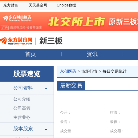
东方财富
天天基金网
Choice数据
首页
资讯
永创医药
>
市场行情
>
每日交易统计
股票速览
最新交易
公司资料
公司介绍
公司高管
今开：
昨收：
主营业务
最高：
最低：
股本股东
成交量：
成交额：