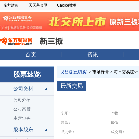
东方财富
天天基金网
Choice数据
首页
资讯
戈碧迦(已切换)
>
市场行情
>
每日交易统计
股票速览
最新交易
公司资料
公司介绍
公司高管
今开：
昨收：
主营业务
最高：
最低：
股本股东
成交量：
成交额：