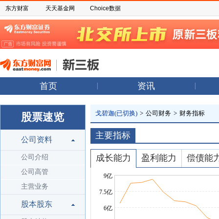
东方财富
天天基金网
Choice数据
首页
资讯
戈碧迦(已切换)
>
公司财务
>
财务指标
股票速览
主要指标
公司资料
成长能力
盈利能力
偿债能
公司介绍
公司高管
主营业务
股本股东