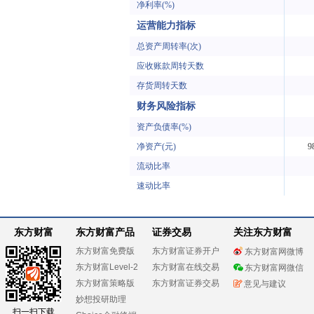
净利率(%)
运营能力指标
总资产周转率(次)
应收账款周转天数
存货周转天数
财务风险指标
资产负债率(%)
净资产(元)
9
流动比率
速动比率
东方财富
东方财富产品
证券交易
关注东方财富
东方财富免费版
东方财富证券开户
东方财富网微博
东方财富Level-2
东方财富在线交易
东方财富网微信
东方财富策略版
东方财富证券交易
意见与建议
妙想投研助理
扫一扫下载