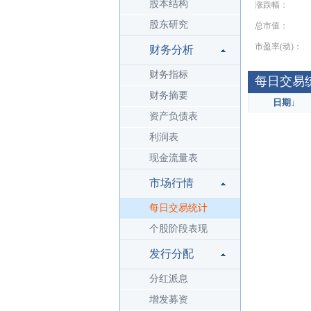
股本结构
涨跌幅：
股东研究
总市值：
市盈率(动)：
财务分析
财务指标
每日交易
财务摘要
日期
↓
资产负债表
利润表
现金流量表
市场行情
每日交易统计
个股阶段表现
发行分配
分红派息
增发募资