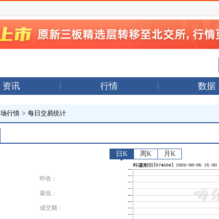
资讯
行情
数据
市场行情
>
每日交易统计
日K
周K
月K
昨收：
最低：
成交额：