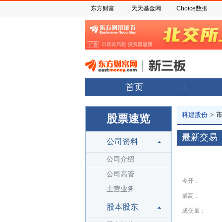
东方财富
天天基金网
Choice数据
首页
科建股份
>
股票速览
最新交易
公司资料
公司介绍
公司高管
今开：
主营业务
最高：
股本股东
成交量：