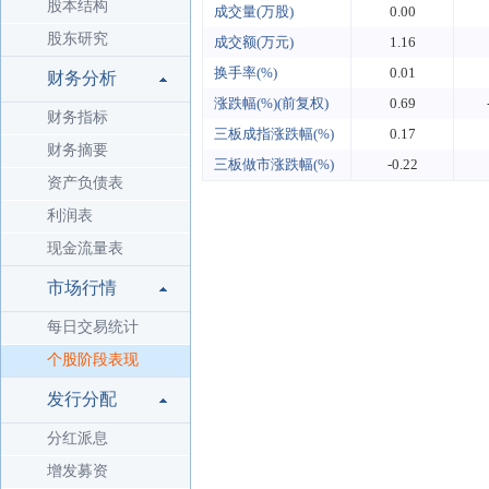
股本结构
成交量(万股)
0.00
股东研究
成交额(万元)
1.16
换手率(%)
0.01
财务分析
涨跌幅(%)(前复权)
0.69
财务指标
三板成指涨跌幅(%)
0.17
财务摘要
三板做市涨跌幅(%)
-0.22
资产负债表
利润表
现金流量表
市场行情
每日交易统计
个股阶段表现
发行分配
分红派息
增发募资