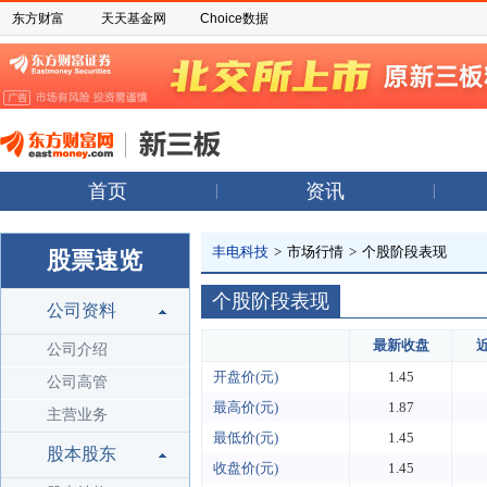
东方财富
天天基金网
Choice数据
首页
资讯
丰电科技
>
市场行情
>
个股阶段表现
股票速览
个股阶段表现
公司资料
最新收盘
公司介绍
开盘价(元)
1.45
公司高管
最高价(元)
1.87
主营业务
最低价(元)
1.45
股本股东
收盘价(元)
1.45