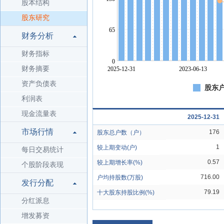
股本结构
股东研究
财务分析
财务指标
财务摘要
资产负债表
股东户
利润表
现金流量表
2025-12-31
市场行情
176
股东总户数（户）
1
较上期变动(户)
每日交易统计
0.57
较上期增长率(%)
个股阶段表现
716.00
户均持股数(万股)
发行分配
79.19
十大股东持股比例(%)
分红派息
增发募资