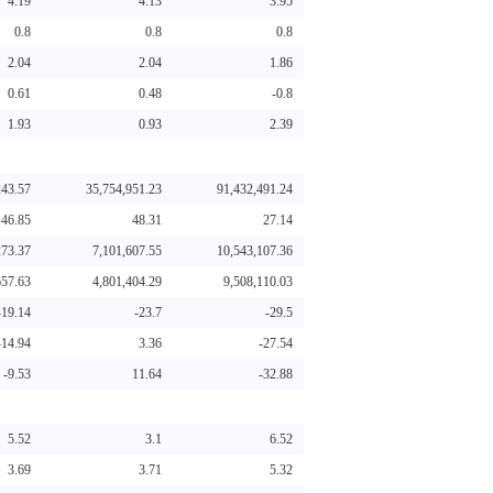
4.19
4.13
3.95
0.8
0.8
0.8
2.04
2.04
1.86
0.61
0.48
-0.8
1.93
0.93
2.39
243.57
35,754,951.23
91,432,491.24
46.85
48.31
27.14
273.37
7,101,607.55
10,543,107.36
657.63
4,801,404.29
9,508,110.03
-19.14
-23.7
-29.5
-14.94
3.36
-27.54
-9.53
11.64
-32.88
5.52
3.1
6.52
3.69
3.71
5.32