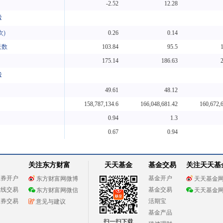
-2.52
12.28
标
次)
0.26
0.14
天数
103.84
95.5
175.14
186.63
标
49.61
48.12
158,787,134.6
166,048,681.42
160,672,
0.94
1.3
0.67
0.94
关注东方财富
天天基金
基金交易
关注天天基
证券开户
基金开户
东方财富网微博
天天基金
在线交易
基金交易
东方财富网微信
天天基金
证券交易
活期宝
意见与建议
基金产品
扫一扫下载