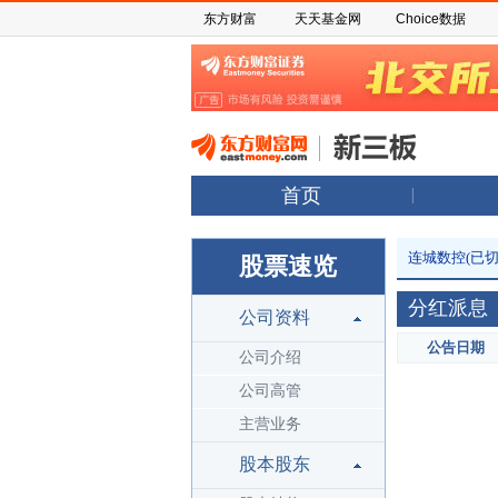
东方财富
天天基金网
Choice数据
首页
连城数控(已切
股票速览
分红派息
公司资料
公告日期
公司介绍
公司高管
主营业务
股本股东